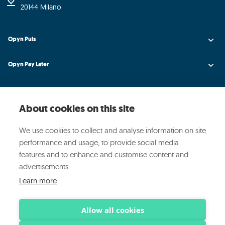
20144 Milano
Opyn Puls
Opyn Pay Later
Opyn Universe
About cookies on this site
Opyn Credit AI
We use cookies to collect and analyse information on site
Opyn
performance and usage, to provide social media
features and to enhance and customise content and
Media ed Eventi
advertisements.
Learn more
© 2025 OPYN ·
·
·
Privacy Policy
Cookie Policy
Sicurezza
Allow all cookies