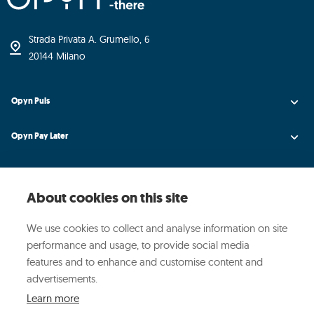
Strada Privata A. Grumello, 6
20144 Milano
Opyn Puls
Opyn Pay Later
Opyn Universe
About cookies on this site
Opyn Credit AI
We use cookies to collect and analyse information on site
Opyn
performance and usage, to provide social media
features and to enhance and customise content and
Media ed Eventi
advertisements.
Learn more