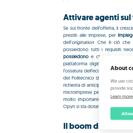
Attivare agenti sul 
Se sul fronte dell’offerta, il cres
prestiti alle imprese, per
impiega
dell’
origination
. Che è ciò che c
possiedono tutti i requisiti nec
possiedono
e che devono creare
piattaforma digitale, ma le
impr
About co
l’ossatura dell’economia italiana e
del Politecnico di Milano, per il
7
We use cook
richiesta di anticipo fatture o pre
provide soc
microimprese per servizi finanziari
Learn more
molto importante per il 27% dell
Opyn si sta dotando di una
rete 
Allow
Il boom delle carto