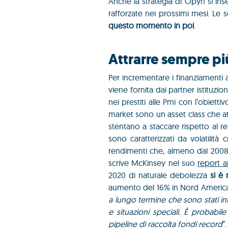
Anche la strategia di Opyn si ins
rafforzate nei prossimi mesi. Le
questo momento in poi
.
Attrarre sempre più
Per incrementare i finanziamenti 
viene fornita dai partner istituzio
nei prestiti alle Pmi con l’obietti
market sono un asset class che a
stentano a staccare rispetto al 
sono caratterizzati da volatilità 
rendimenti che, almeno dal 2008 
scrive McKinsey nel suo
report a
2020 di naturale debolezza
si è 
aumento del 16% in Nord America)
a lungo termine che sono stati int
e situazioni speciali. È probabil
pipeline di raccolta fondi record
”