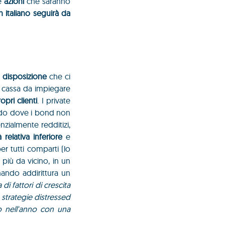
e
azioni
che saranno
ch italiano seguirà da
 disposizione
che ci
do cassa da impiegare
pri clienti
. I private
ondo dove i bond non
zialmente redditizi,
tà relativa inferiore
e
r tutti comparti (lo
 più da vicino, in un
ando addirittura un
di fattori di crescita
 strategie distressed
do nell'anno con una