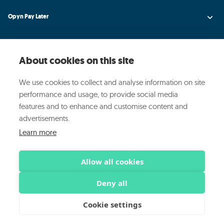
Opyn Pay Later
Opyn Universe
About cookies on this site
Opyn Credit AI
We use cookies to collect and analyse information on site
Opyn
performance and usage, to provide social media
features and to enhance and customise content and
Media ed Eventi
advertisements.
Learn more
© 2025 OPYN ·
·
·
Privacy Policy
Cookie Policy
Sicurezza
Allow all cookies
Deny all
Opyn Spa (P.IVA07956480961) Società Capogruppo
Cookie settings
ART Srl (P.IVA 09815380960)
Mo.Net Srl (P.IVA 09045400968)