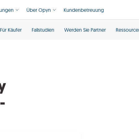
tungen
Über Opyn
Kundenbetreuung
Für Käufer
Fallstudien
Werden Sie Partner
Ressource
y
-