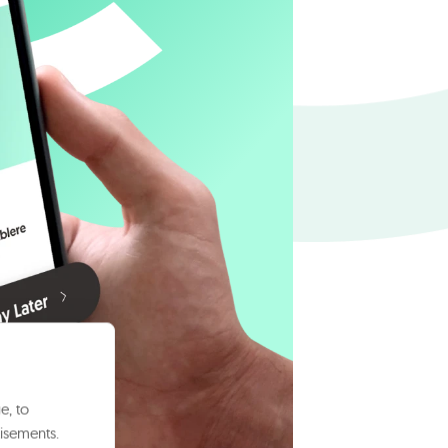
e, to
isements.