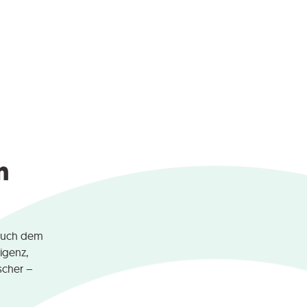
n
 auch dem
ligenz,
scher –