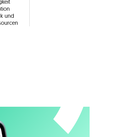
keit
ation
ik und
sourcen