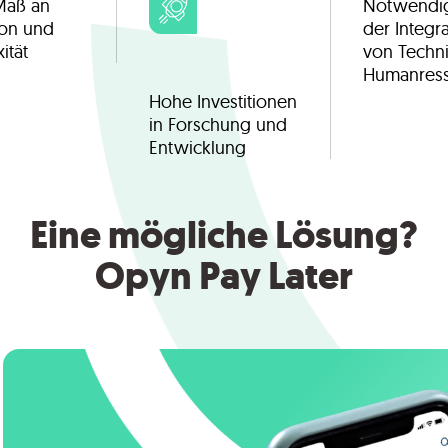
Maß an
Notwendig
ion und
der Integr
ität
von Techn
Humanres
Hohe Investitionen
in Forschung und
Entwicklung
Eine mögliche Lösung?
Opyn Pay Later