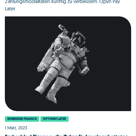
Zahlungsmodalitäten künftig zu verbessern: Opyn Pay
Later.
EMBEDDED FINANCE
OPYNPAYLATER
1 März, 2023