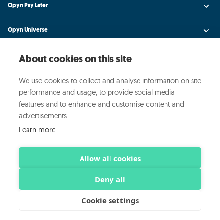
Opyn Pay Later
Opyn Universe
Über Opyn
About cookies on this site
Medien und Veranstaltungen
We use cookies to collect and analyse information on site
performance and usage, to provide social media
features and to enhance and customise content and
Kundenbetreuung
advertisements.
Learn more
© 2024 OPYN ·
·
·
Privacy Policy
Cookie Policy
Cookie-Einstellungen
verwalten
Allow all cookies
Deny all
Opyn Spa (P.IVA07956480961) Muttergesellschaft
Cookie settings
ART Srl (P.IVA 09815380960)
Mo.Net Srl (MwSt.-Nr. 09045400968)