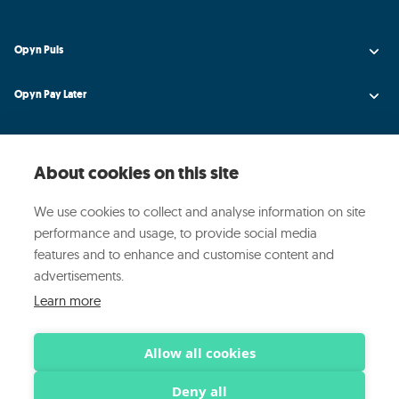
Opyn Puls
Opyn Pay Later
Opyn Universe
About cookies on this site
Opyn Credit AI
We use cookies to collect and analyse information on site
Opyn
performance and usage, to provide social media
features and to enhance and customise content and
Media ed Eventi
advertisements.
Learn more
© 2025 OPYN ·
·
·
Privacy Policy
Cookie Policy
Sicurezza
Allow all cookies
Deny all