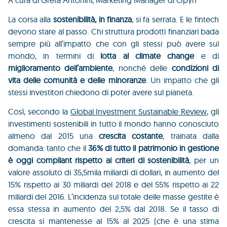
A cura di Greta Antonini, Marketing Manager di Opyn
La corsa alla
sostenibilità, in finanza
, si fa serrata. E le fintech
devono stare al passo. Chi struttura prodotti finanziari bada
sempre più all’impatto che con gli stessi può avere sul
mondo, in termini di
lotta al climate change
e di
miglioramento dell’ambiente
, nonché delle
condizioni di
vita delle comunità e delle minoranze
. Un impatto che gli
stessi investitori chiedono di poter avere sul pianeta.
Così, secondo la
Global Investment Sustainable Review
, gli
investimenti sostenibili in tutto il mondo hanno conosciuto
almeno dal 2015 una
crescita costante
, trainata dalla
domanda: tanto che il
36% di tutto il patrimonio in gestione
è oggi compliant rispetto ai criteri di sostenibilità
, per un
valore assoluto di 35,5mila miliardi di dollari, in aumento del
15% rispetto ai 30 miliardi del 2018 e del
55% rispetto ai 22
miliardi del 2016.
L’incidenza sul totale delle masse gestite è
essa stessa in aumento del 2,5% dal 2018. Se il tasso di
crescita si mantenesse al 15% al 2025 (che è una stima