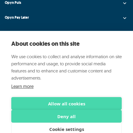
Opyn Puls
Opyn Pay Later
Opyn Universe
About cookies on this site
Opyn Credit AI
We use cookies to collect and analyse information on site
Opyn
performance and usage, to provide social media
features and to enhance and customise content and
Media ed Eventi
advertisements.
Learn more
© 2025 OPYN ·
·
·
Privacy Policy
Cookie Policy
Sicurezza
Allow all cookies
Deny all
Opyn Spa (P.IVA07956480961) Società Capogruppo
Cookie settings
ART Srl (P.IVA 09815380960)