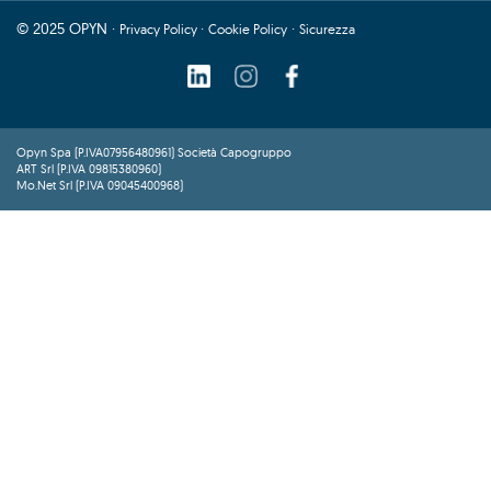
© 2025 OPYN ·
·
·
Privacy Policy
Cookie Policy
Sicurezza
Opyn Spa (P.IVA07956480961) Società Capogruppo
ART Srl (P.IVA 09815380960)
Mo.Net Srl (P.IVA 09045400968)