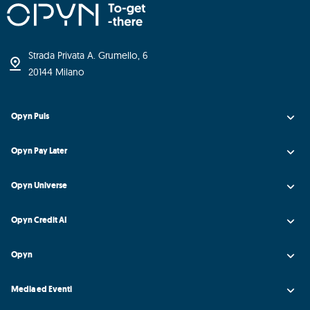
Strada Privata A. Grumello, 6
20144 Milano
Opyn Puls
Opyn Pay Later
Opyn Universe
Opyn Credit AI
Opyn
Media ed Eventi