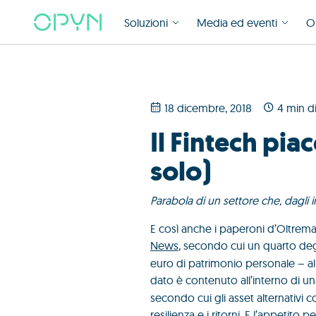
Soluzioni
Media ed eventi
O
18 dicembre, 2018
4 min di
Il Fintech pi
solo)
Parabola di un settore che, dagli i
E così anche i paperoni d’Oltreman
News
, secondo cui un quarto de
euro di patrimonio personale – allo
dato è contenuto all’interno di una
secondo cui gli asset alternativi
resilienza e i ritorni.
E l’appetito pe