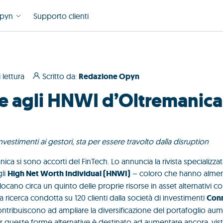
pyn
Supporto clienti
 lettura
Scritto da:
Redazione Opyn
ace agli HNWI d’Oltremanica
nvestimenti ai gestori, sta per essere travolto dalla disruption
ica si sono accorti del FinTech. Lo annuncia la rivista specializza
gli
High Net Worth Individual (HNWI)
– coloro che hanno almen
cano circa un quinto delle proprie risorse in asset alternativi com
 ricerca condotta su 120 clienti dalla società di investimenti
Conn
 contribuiscono ad ampliare la diversificazione del portafoglio a
r queste forme alternative è destinato ad aumentare ancora, visto 