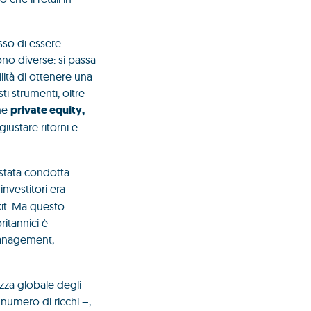
sso di essere
sono diverse: si passa
bilità di ottenere una
ti strumenti, oltre
che
private equity,
giustare ritorni e
stata condotta
investitori era
xit. Ma questo
ritannici è
management,
ezza globale degli
r numero di ricchi –,