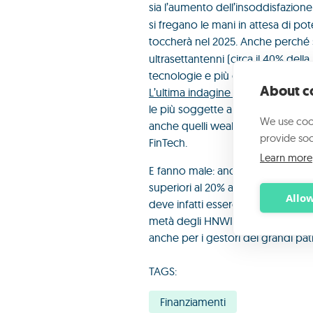
sia l’aumento dell’insoddisfazione 
si fregano le mani in attesa di po
toccherà nel 2025. Anche perch
ultrasettantenni (circa il 40% dell
tecnologie e più orientata natural
About co
L’ultima indagine di PwC
sul Globa
le più soggette al rischio disrupti
We use cook
anche quelli wealth, pensino di es
provide soc
FinTech.
Learn more
E fanno male: ancora secondo Cap
superiori al 20% agli HWNI questi s
Allow
deve infatti essere consolidata an
metà degli HNWI intervistati da C
anche per i gestori dei grandi pat
TAGS:
Finanziamenti