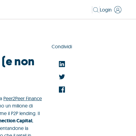
Login
Condividi
 (e non
ta
Peer2Peer Finance
o un milione di
e il P2P lending. Il
ection Capital
,
umentandone la
che il retail in