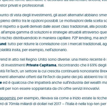
tor privati e professionali.
o di vista degli investimenti, gli asset alternativi abbiano sme
pieno diritto tra le opzioni possibili. Le motivazioni della scelta 
 rispetto a quelli derivati dalle asset class tradizionali, alla possi
all’ampia gamma di soluzioni e strategie attuabili attraverso ques
il rischio distribuendolo in maniera capillare. P2P lending, ma an
fund
: tutto per ridurre la correlazione con i mercati tradizionali, ag
latilità insita, per esempio, nell’azionario.
trend in atto nel Regno Unito sono diverse: una meno recente è 
a di investimenti
Private Capitama
, riscontrando che il 69% degli 
nità FinTech, un settore la cui crescita continuerà nonostante Bre
ti alternativi offerti dal FinTech da parte dei più abbienti tra i b
le
ed è qualcosa che impatterà anche sull’industria del wealth 
lli per non essere soppiantata da chi offre servizi innovativi.
Capgemini
, per esempio, rilevava sia come a inizio estate la ricch
di 70mila miliardi di dollari nel 2017 – l’Italia è nella top-ten pe