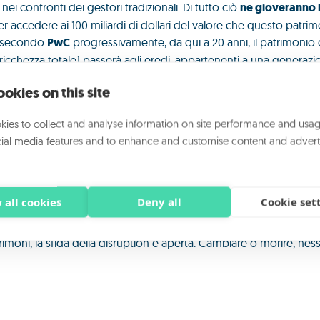
nei confronti dei gestori tradizionali. Di tutto ciò
ne gioveranno 
ter accedere ai 100 miliardi di dollari del valore che questo patri
é secondo
PwC
progressivamente, da qui a 20 anni, il patrimonio d
a ricchezza totale) passerà agli eredi, appartenenti a una generazi
mente verso il FinTech.
okies on this site
l FinTech segnala inoltre che l’industria dell’asset e wealth man
on per effetto della tecnologia, nonostante solo il 60% dei gestori t
ies to collect and analyse information on site performance and usag
sere a rischio. Ovvero sottostimano la possibilità di perdere quo
ial media features and to enhance and customise content and advert
gemini, nonostante i wealth manager tradizionali abbiano gara
i sono dichiarati insoddisfatti della relazione con il proprio gest
 all cookies
Deny all
Cookie set
che “
offrendo un’innovativa customer experience digitale”.
Anche
apgemini è pronta a sperimentare l’offerta delle BigTech. Insomm
rimoni, la sfida della disruption è aperta. Cambiare o morire, ness