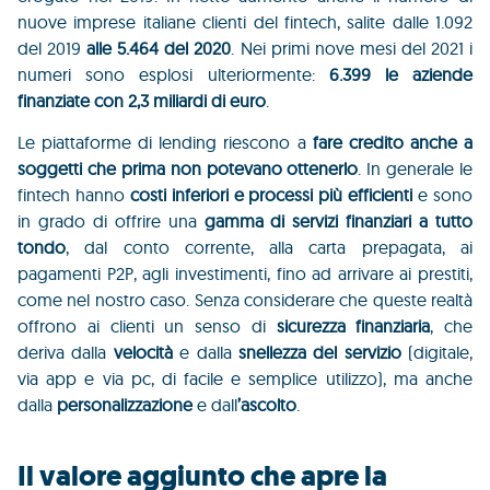
nuove imprese italiane clienti del fintech, salite dalle 1.092
del 2019
alle 5.464 del 2020
. Nei primi nove mesi del 2021 i
numeri sono esplosi ulteriormente:
6.399 le aziende
finanziate con 2,3 miliardi di euro
.
Le piattaforme di lending riescono a
fare credito anche a
soggetti che prima non potevano ottenerlo
. In generale le
fintech hanno
costi inferiori e processi più efficienti
e sono
in grado di offrire una
gamma di servizi finanziari a tutto
tondo
, dal conto corrente, alla carta prepagata, ai
pagamenti P2P, agli investimenti, fino ad arrivare ai prestiti,
come nel nostro caso. Senza considerare che queste realtà
offrono ai clienti un senso di
sicurezza finanziaria
, che
deriva dalla
velocità
e dalla
snellezza del servizio
(digitale,
via app e via pc, di facile e semplice utilizzo), ma anche
dalla
personalizzazione
e dall
’ascolto
.
Il valore aggiunto che apre la