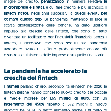
maglie del credito,
penalizzando
in maniera selettiva
le
microimprese e il retail
, a cui fare credito è più rischioso. Il
fintech nasce
, negli anni successivi a quegli eventi,
per
colmare questo gap
. La pandemia, mettendo in luce la
scarsa digitalizzazione delle banche, ha dato ulteriore
impulso alla crescita delle fintech, che sono di fatto
diventate un
facilitatore per l’inclusività finanziaria
. Senza il
fintech, i lockdown che sono seguiti alla pandemia
avrebbero avuto un effetto probabilmente ancora più
disastroso sul sistema delle imprese e su quello finanziario.
La pandemia ha accelerato la
crescita del fintech
I
numeri
parlano chiaro: secondo
ItaliaFintech n
el 2020 le
fintech italiane hanno concesso nuovo credito alle piccole
e medie imprese per
1,65 miliardi di euro
, con un
incremento del 450%
rispetto ai 372 milioni di nuovo
erogato nel 2019. In netto aumento anche il numero di