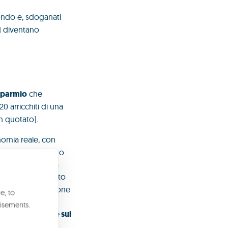
ondo e, sdoganati
) diventano
isparmio
che
20 arricchiti di una
on quotato).
onomia reale, con
 però quanto siano
nomia reale sulla
me noto, è dominato
rtissima connotazione
e, to
o sì per il loro
isements.
esenzione fiscale sui