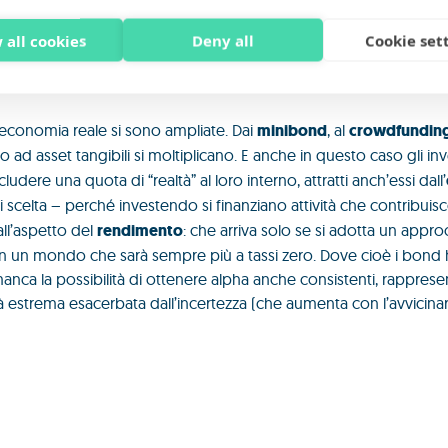
 all cookies
Deny all
Cookie set
accesso all’economia reale e il fattore 
ll’economia reale si sono ampliate. Dai
minibond
, al
crowdfundin
so ad asset tangibili si moltiplicano. E anche in questo caso gli inves
udere una quota di “realtà” al loro interno, attratti anch’essi dall’
 scelta – perché investendo si finanziano attività che contribuis
all’aspetto del
rendimento
: che arriva solo se si adotta un appro
 in un mondo che sarà sempre più a tassi zero. Dove cioè i bond
anca la possibilità di ottenere alpha anche consistenti, rapprese
ità estrema esacerbata dall’incertezza (che aumenta con l’avvicinar