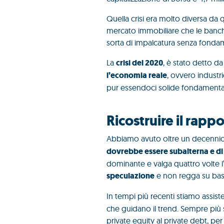
Quella crisi era molto diversa da 
mercato immobiliare che le banch
sorta di impalcatura senza fonda
La
crisi del 2020
, è stato detto d
l’economia reale
, ovvero industri
pur essendoci solide fondamenta
Ricostruire il rapp
Abbiamo avuto oltre un decennio pe
dovrebbe essere subalterna e di 
dominante e valga quattro volte l
speculazione
e non regga su basi
In tempi più recenti stiamo assi
che guidano il trend. Sempre più su
private equity al private debt, per