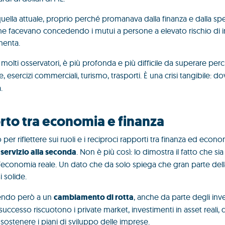
quella attuale, proprio perché promanava dalla finanza e dalla sp
e facevano concedendo i mutui a persone a elevato rischio di 
menta.
a molti osservatori, è più profonda e più difficile da superare pe
e, esercizi commerciali, turismo, trasporti. È una crisi tangibile: dov
.
orto tra economia e finanza
r riflettere sui ruoli e i reciproci rapporti tra finanza ed econo
servizio alla seconda
. Non è più così: lo dimostra il fatto che si
’economia reale. Un dato che da solo spiega che gran parte della
 solide.
stendo però a un
cambiamento di rotta
, anche da parte degli invest
ccesso riscuotono i private market, investimenti in asset reali, da
 sostenere i piani di sviluppo delle imprese.