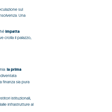
eculazione sul
insolvenza. Una
rché
impatta
e crolla il palazzo,
mia:
la prima
a diventata
 finanza sia pura
itori istituzionali,
lle infrastrutture al