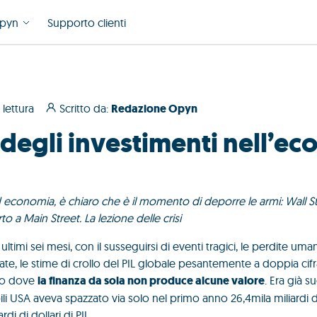
pyn
Supporto clienti
 lettura
Scritto da:
Redazione Opyn
a degli investimenti nell’e
ed economia, è chiaro che è il momento di deporre le armi: Wall S
 a Main Street. La lezione delle crisi
 ultimi sei mesi, con il susseguirsi di eventi tragici, le perdite um
zate, le stime di crollo del PIL globale pesantemente a doppia cifr
ndo dove
la finanza da sola non produce alcune valore
. Era già s
li USA aveva spazzato via solo nel primo anno 26,4mila miliardi di
di di dollari di PIL.