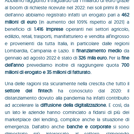
Abbiamo raggiunto il traguardo da 1 miliardo di euro grazie
al boom di richieste ricevute nel 2022: nei soli primi 8 mesi
dell'anno abbiamo registrato infatti un erogato pari a
462
milioni di euro
(in aumento del 109% rispetto al 2021) a
beneficio di
1.416 imprese
operanti nei settori agricolo,
edilizio, retail, trasporti, manifatturiero e vendita all’ingrosso
e provenienti da tutta Italia, in particolare dalle regioni
Lombardia, Campania e Lazio. Il
finanziamento medio
da
gennaio ad agosto 2022 è stato di
326 mila euro.
Per la
fine
dell’anno
prevediamo inoltre di raggiungere quota
700
milioni di erogato e 35 milioni di fatturato.
Una delle ragioni sta sicuramente nella crescita che tutto il
settore del fintech
ha conosciuto dal 2020: il
distanziamento dovuto alla pandemia ha infatti contribuito
ad accelerare la
diffusione della digitalizzazione.
E così, da
un lato le aziende hanno cominciato a fidarsi di più dei
marketplace del lending, complice anche la situazione di
emergenza. Dall'altro anche
banche e corporate
si sono
dimostrate più interessate al settore, stringendo