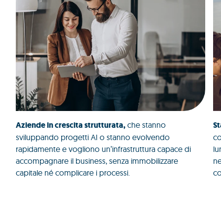
Aziende in crescita strutturata,
che stanno
St
sviluppando progetti AI o stanno evolvendo
co
rapidamente e vogliono un’infrastruttura capace di
lu
accompagnare il business, senza immobilizzare
ne
capitale né complicare i processi.
co