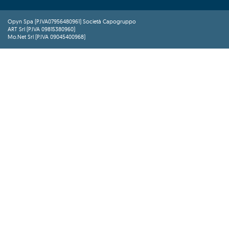
Opyn Spa (P.IVA07956480961) Società Capogruppo
ART Srl (P.IVA 09815380960)
Mo.Net Srl (P.IVA 09045400968)