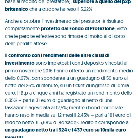
base al reddito del prestatore),
superiore a quello del p2p
britannico
che a ottobre ha reso il 5,22%.
Anche a ottobre l’investimento dei prestatori è risultato
completamente
protetto dal Fondo di Protezione
, visto
che le perdite effettive sono rimaste di molto al di sotto
delle perdite attese.
Il
confronto con i rendimenti delle altre classi di
investimento
sono impietosi: i conti deposito vincolati al
primo novembre 2016 hanno offerto un rendimento medio
dello 0,67%, corrispondente a un guadagno di 50 euro al
netto del 26% di ritenute, su un ticket di ingresso di 10mila
euro. Il Btp a cinque anni ha registrato un rendimento dello
0,35% – pari a 31 euro di guadagno al netto di una
tassazione agevolata al 12,5%; mentre i bond corporate
hanno reso in media sui 12 mesi il 2,45% – pari a 181 euro di
reddito netto. Il 5,68% di BorsadelCredito.it corrisponde a
un guadagno netto tra i 324 e i 437 euro su 10mila euro
investiti
.