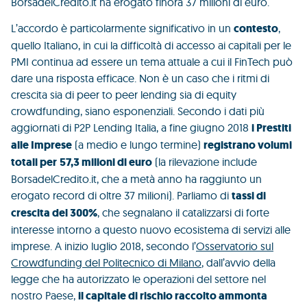
BorsadelCredito.it ha erogato finora 37 milioni di euro.
L’accordo è particolarmente significativo in un
contesto
,
quello Italiano, in cui la difficoltà di accesso ai capitali per le
PMI continua ad essere un tema attuale a cui il FinTech può
dare una risposta efficace. Non è un caso che i ritmi di
crescita sia di peer to peer lending sia di equity
crowdfunding, siano esponenziali. Secondo i dati più
aggiornati di P2P Lending Italia, a fine giugno 2018
i Prestiti
alle Imprese
(a medio e lungo termine)
registrano volumi
totali per
57,3 milioni di euro
(la rilevazione include
BorsadelCredito.it, che a metà anno ha raggiunto un
erogato record di oltre 37 milioni). Parliamo di
tassi di
crescita del 300%
, che segnalano il catalizzarsi di forte
interesse intorno a questo nuovo ecosistema di servizi alle
imprese. A inizio luglio 2018, secondo l’
Osservatorio sul
Crowdfunding del Politecnico di Milano
, dall’avvio della
legge che ha autorizzato le operazioni del settore nel
nostro Paese,
il capitale di rischio raccolto ammonta