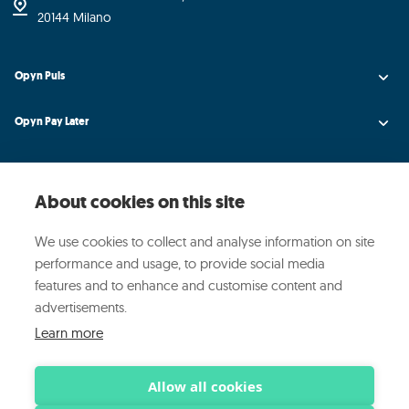
20144 Milano
Opyn Puls
Opyn Pay Later
Opyn Universe
About cookies on this site
Opyn Credit AI
We use cookies to collect and analyse information on site
Opyn
performance and usage, to provide social media
features and to enhance and customise content and
Media ed Eventi
advertisements.
Learn more
© 2025 OPYN ·
·
·
Privacy Policy
Cookie Policy
Sicurezza
Allow all cookies