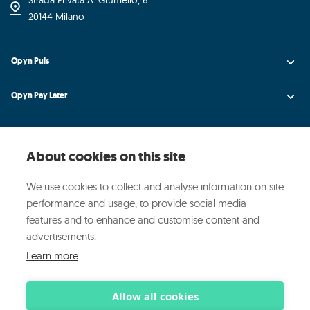
Strada Privata A. Grumello, 6
20144 Milano
Opyn Puls
Opyn Pay Later
Opyn Universe
About cookies on this site
Opyn Credit AI
We use cookies to collect and analyse information on site
Opyn
performance and usage, to provide social media
features and to enhance and customise content and
Media ed Eventi
advertisements.
Learn more
© 2025 OPYN ·
·
·
Privacy Policy
Cookie Policy
Sicurezza
Allow all cookies