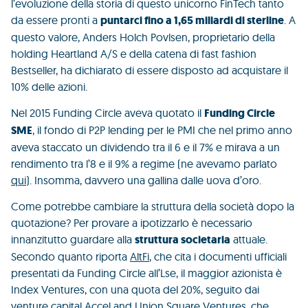
l’evoluzione della storia di questo unicorno FinTech tanto
da essere pronti a
puntarci fino a 1,65 miliardi di sterline
. A
questo valore, Anders Holch Povlsen, proprietario della
holding Heartland A/S e della catena di fast fashion
Bestseller, ha dichiarato di essere disposto ad acquistare il
10% delle azioni.
Nel 2015 Funding Circle aveva quotato il
Funding Circle
SME
, il fondo di P2P lending per le PMI che nel primo anno
aveva staccato un dividendo tra il 6 e il 7% e mirava a un
rendimento tra l’8 e il 9% a regime (ne avevamo parlato
qui
). Insomma, davvero una gallina dalle uova d’oro.
Come potrebbe cambiare la struttura della società dopo la
quotazione? Per provare a ipotizzarlo è necessario
innanzitutto guardare alla
struttura societaria
attuale.
Secondo quanto riporta
AltFi
, che cita i documenti ufficiali
presentati da Funding Circle all’Lse, il maggior azionista è
Index Ventures, con una quota del 20%, seguito dai
venture capital Accel and Union Square Ventures, che