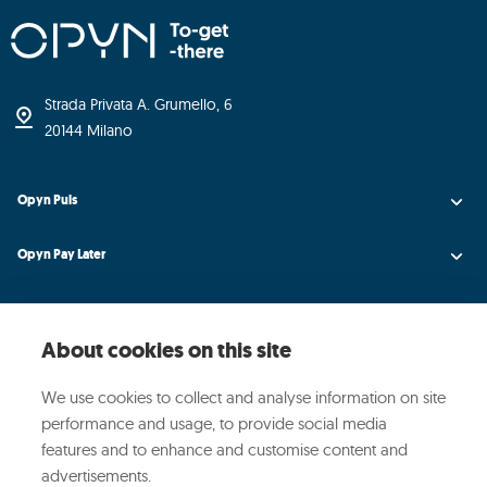
Strada Privata A. Grumello, 6
20144 Milano
Opyn Puls
Opyn Pay Later
Opyn Universe
About cookies on this site
Opyn Credit AI
We use cookies to collect and analyse information on site
Opyn
performance and usage, to provide social media
features and to enhance and customise content and
Media ed Eventi
advertisements.