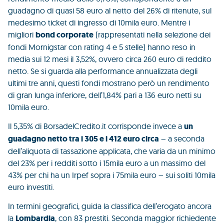
guadagno di quasi 58 euro al netto del 26% di ritenute, sul
medesimo ticket di ingresso di 10mila euro. Mentre i
migliori
bond corporate
(rappresentati nella selezione dei
fondi Mornigstar con rating 4 e 5 stelle) hanno reso in
media sui 12 mesi il 3,52%, ovvero circa 260 euro di reddito
netto. Se si guarda alla performance annualizzata degli
ultimi tre anni, questi fondi mostrano però un rendimento
di gran lunga inferiore, dell’1,84% pari a 136 euro netti su
10mila euro.
Il 5,35% di BorsadelCredito.it corrisponde invece a
un
guadagno netto tra i 305 e i 412 euro circa
– a seconda
dell’aliquota di tassazione applicata, che varia da un minimo
del 23% per i redditi sotto i 15mila euro a un massimo del
43% per chi ha un Irpef sopra i 75mila euro – sui soliti 10mila
euro investiti.
In termini geografici, guida la classifica dell’erogato ancora
la
Lombardia
, con 83 prestiti. Seconda maggior richiedente