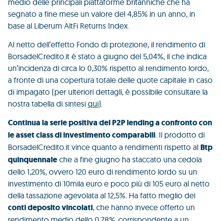
medio delle principali piattaforme britanniche che ha
segnato a fine mese un valore del 4,85% in un anno, in
base al Liberum AltFi Returns Index.
Al netto dell’effetto Fondo di protezione, il rendimento di
BorsadelCredito.it è stato a giugno del 5,04%, il che indica
un’incidenza di circa lo 0,30% rispetto al rendimento lordo,
a fronte di una copertura totale delle quote capitale in caso
di impagato (per ulteriori dettagli, è possibile consultare la
nostra tabella di sintesi
qui
).
Continua la serie positiva del P2P lending a confronto con
le asset class di investimento comparabili
. Il prodotto di
BorsadelCredito.it vince quanto a rendimenti rispetto al
Btp
quinquennale
che a fine giugno ha staccato una cedola
dello 1,20%, ovvero 120 euro di rendimento lordo su un
investimento di 10mila euro e poco più di 105 euro al netto
della tassazione agevolata al 12,5%. Ha fatto meglio dei
conti deposito vincolati
, che hanno invece offerto un
rendimento medio dello 0,78%, corrispondente a un