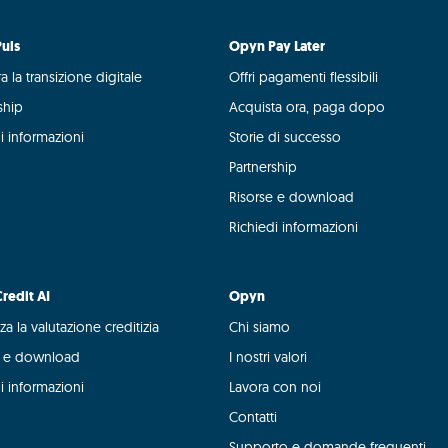
uls
Opyn Pay Later
a la transizione digitale
Offri pagamenti flessibili
ship
Acquista ora, paga dopo
i informazioni
Storie di successo
Partnership
Risorse e download
Richiedi informazioni
redit AI
Opyn
za la valutazione creditizia
Chi siamo
e e download
I nostri valori
i informazioni
Lavora con noi
Contatti
Supporto e domande frequenti