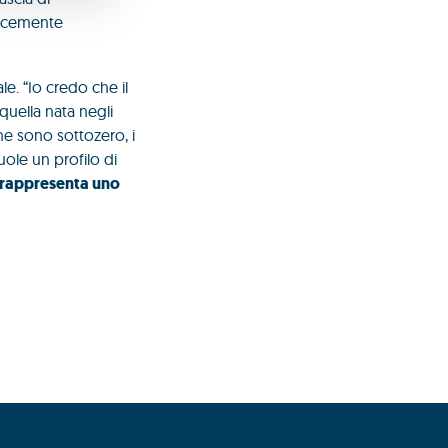
licemente
e. “Io credo che il
quella nata negli
he sono sottozero, i
uole un profilo di
 rappresenta uno