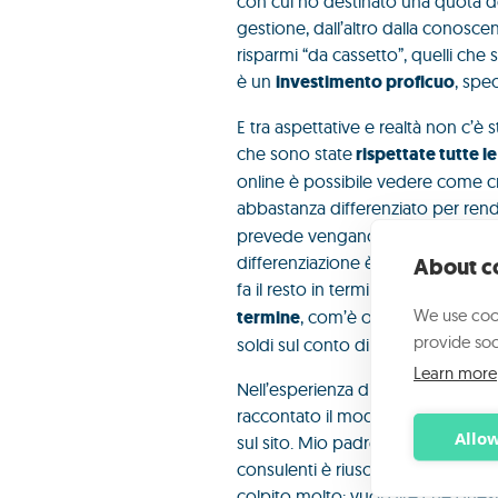
con cui ho destinato una quota dei
gestione, dall’altro dalla conosc
risparmi “da cassetto”, quelli che 
è un
investimento proficuo
, spe
E tra aspettative e realtà non c’è 
che sono state
rispettate tutte l
online è possibile vedere come cre
abbastanza differenziato per ren
prevede vengano indirizzati a cent
differenziazione è mostruosa. Un 
About co
fa il resto in termini di protezione
We use cook
termine
, com’è ovvio che sia quan
provide soc
soldi sul conto di BorsadelCredito.i
Learn more
Nell’esperienza di Petronio c’è un
raccontato il modello a mio padre, 
Allow
sul sito. Mio padre aveva investito i
consulenti è riuscito a fargli sott
colpito molto: vuol dire che questi