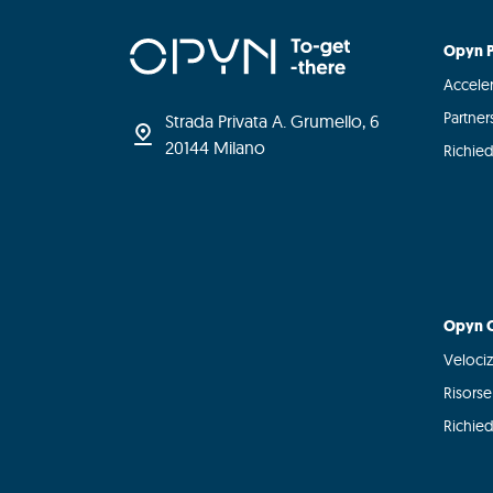
Opyn P
Acceler
Partner
Strada Privata A. Grumello, 6
20144 Milano
Richied
Opyn C
Velociz
Risors
Richied