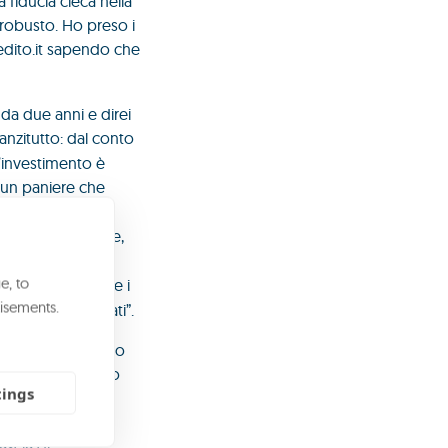
 fiducia cieca nella
 robusto. Ho preso i
redito.it sapendo che
 da due anni e direi
nanzitutto: dal conto
l’investimento è
n un paniere che
o: la
sibili insolvenze,
ovvero
di lungo
e, to
o scelto di tenere i
isements.
troverò valorizzati”.
o è – dichiara-. Ho
re a farsi un giro
tings
nni. Il team di
te e la cosa mi ha
ascia di