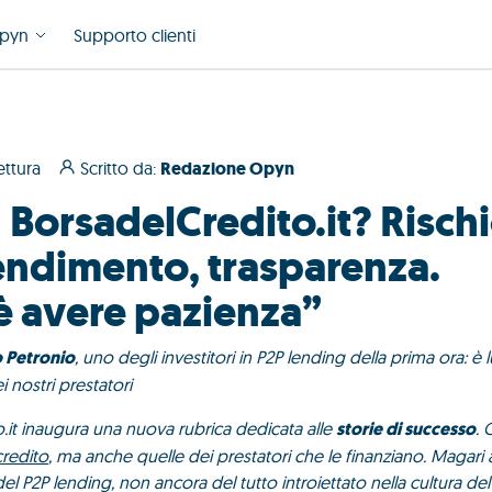
pyn
Supporto clienti
ettura
Scritto da:
Redazione Opyn
 BorsadelCredito.it? Risch
rendimento, trasparenza.
è avere pazienza”
 Petronio
, uno degli investitori in P2P lending della prima ora: è l
i nostri prestatori
it inaugura una nuova rubrica dedicata alle
storie di successo
. 
credito
, ma anche quelle dei prestatori che le finanziano. Magari al
 del P2P lending, non ancora del tutto introiettato nella cultura de