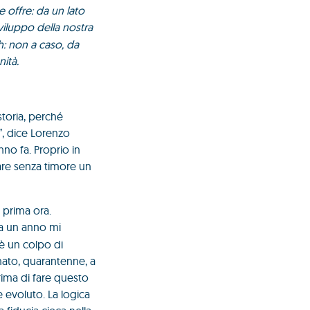
e offre: da un lato
 sviluppo della nostra
h: non a caso, da
ità.
storia, perché
”, dice Lorenzo
nno fa. Proprio in
iare senza timore un
 prima ora.
da un anno mi
è un colpo di
nato, quarantenne, a
ima di fare questo
e evoluto. La logica