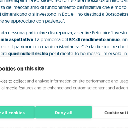
 miei risparmi a BorsadelCredito.it è stata mossa da un lato dalla
enza del meccanismo di funzionamento dell’iniziativa che è molto
si dimenticano o si investono in Bot, e li ho destinati a Borsadelc
cie se approcciato con pazienza”.
stata nessuna particolare discrepanza, a sentire Petronio: “Investo
e mie aspettative
. La promessa del
5% di rendimento annuo
, in
sce il patrimonio in maniera istantanea. C’è da dire inoltre che 
dere
quasi nullo il rischio
per il cliente. Io ho messo i miei soldi i
inaia di aziende, con importi anche solo di qualche decina di eur
Fondo di protezione, sufficientemente capiente per coprire le pos
okies on this site
. L’unica avvertenza è che si tratta di
un investimento paziente
: 
ies to collect and analyse information on site performance and usag
do si prestano soldi alle PMI, per progetti di ampio respiro. Io h
ial media features and to enhance and customise content and advert
t, “dimenticarmeli”, con la certezza che se torno tra dieci anni li ri
 altro elemento che appare rilevante. “Sembra un’inezia ma non l
che è più vicino agli 80 che ai 70 anni, e gli ho suggerito di anda
 all cookies
Deny all
Cookie set
n titoli di Stato e azioni con risultati altalenanti negli ultimi dieci a
oscrivere un conto e a fargli anche depositare una cifra consisten
 ragazzi, per lo più under trenta, sono riusciti a intercettare una f