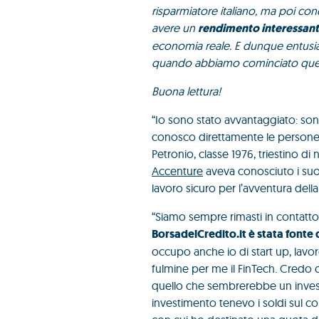
risparmiatore italiano, ma poi conq
avere un
rendimento interessan
economia reale. E dunque entusias
quando abbiamo cominciato questa 
Buona lettura!
“Io sono stato avvantaggiato: sono
conosco direttamente le persone 
Petronio, classe 1976, triestino di
Accenture
aveva conosciuto i suoi 
lavoro sicuro per l’avventura della 
“Siamo sempre rimasti in contatto 
BorsadelCredito.it è stata fonte 
occupo anche io di start up, lav
fulmine per me il FinTech. Credo 
quello che sembrerebbe un investi
investimento tenevo i soldi sul co