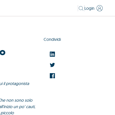
Login
Condividi
io
ui il protagonista
Che non sono solo
l’inizio un po’ cauti,
l piccolo