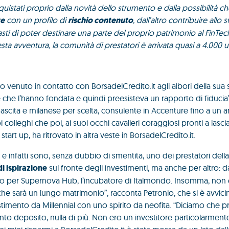
uistati proprio dalla novità dello strumento e dalla possibilità ch
te
con un profilo di
rischio contenuto
, dall’altro contribuire allo
ti di poter destinare una parte del proprio patrimonio al FinTec
avventura, la comunità di prestatori è arrivata quasi a 4.000 un
 venuto in contatto con BorsadelCredito.it agli albori della sua 
che l’hanno fondata e quindi preesisteva un rapporto di fiducia
 nascita e milanese per scelta, consulente in Accenture fino a un a
colleghi che poi, ai suoi occhi cavalieri coraggiosi pronti a lasc
start up, ha ritrovato in altra veste in BorsadelCredito.it.
e infatti sono, senza dubbio di smentita, uno dei prestatori della
di ispirazione
sul fronte degli investimenti, ma anche per altro: 
oro per Supernova Hub, l’incubatore di Italmondo. Insomma, non 
che sarà un lungo matrimonio”, racconta Petronio, che si è avvici
mento da Millennial con uno spirito da neofita. “Diciamo che pr
nto deposito, nulla di più. Non ero un investitore particolarment