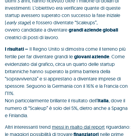
ultimi 3 anni, hanno ricevuto oltre 1 milione di dollari di
investimenti.
L’obiettivo era verificare quante di queste
startup avessero superato con successo la fase iniziale
(
early stage
) e fossero diventate “Scaleups”,
ovvero candidate a diventare
grandi aziende globali
creatrici di posti di lavoro.
I risultati –
Il Regno Unito si dimostra come il terreno più
fertile per far diventare grandi le
giovani aziende
. Come
evidenziato dal grafico, circa un quarto delle startup
britanniche hanno superato la prima barriera della
“sopravvivenza” e si apprestano a diventare imprese di
spessore. Seguono la Germania con il 16% e la Francia con
l’11%.
Non particolarmente brillante il risultato dell’
Italia
, dove il
numero di “Scaleup” è solo del 5%, dietro anche a Spagna
e Finlandia.
Altri interessanti trend
messi in risalto dal report
riguardano:
le maggiori possibilità di trovare
finanziatori
nelle prime