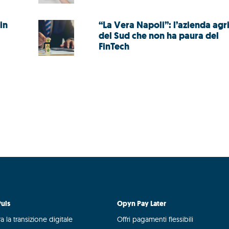
in
“La Vera Napoli”: l’azienda agr
del Sud che non ha paura del
FinTech
uls
Opyn Pay Later
a la transizione digitale
Offri pagamenti flessibili