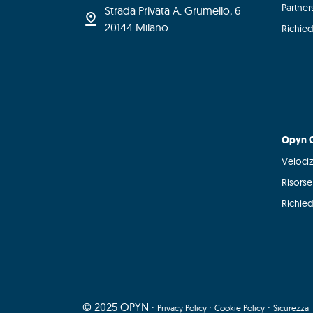
Partner
Strada Privata A. Grumello, 6
20144 Milano
Richied
Opyn C
Velociz
Risors
Richied
© 2025 OPYN ·
·
·
Privacy Policy
Cookie Policy
Sicurezza