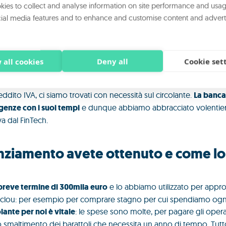
rarci per ora solo sul mercato locale. Tra i nostri clienti ci sono
ies to collect and analyse information on site performance and usag
ial media features and to enhance and customise content and advert
ericana vi ha spinto in qualche mo
?
 all cookies
Deny all
Cookie set
 siamo ritrovati con uno scoperto importante e, nonostante siam
eddito IVA, ci siamo trovati con necessità sul circolante.
La banca
igenze con i suoi tempi
e dunque abbiamo abbracciato volentier
va dal FinTech.
anziamento avete ottenuto e come lo
 breve termine di 300mila euro
e lo abbiamo utilizzato per approv
o clou: per esempio per comprare stagno per cui spendiamo ogni a
lante per noi è vitale
: le spese sono molte, per pagare gli operai 
 smaltimento dei barattoli che necessita un anno di tempo. Tutt