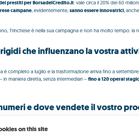
i prestiti per BorsadelCredito.it
: vale circa il 20% dei 60 milio
prese campane
, evidentemente,
sanno essere innovatrici
, anch
no, Trinchese è nella sua campagna e non ha molto tempo: la n
igidi che influenzano la vostra attivit
ma è completo a luglio e la trasformazione arriva fino a settembr
 in maniera diretta, senza intermediari –
fino a 120 operai stagi
i numeri e dove vendete il vostro pr
ilioni di euro
. Eravamo presenti sul mercato USA fino a un paio d
importatore che ci ha lasciati da un momento all’altro. Abbiam
okies on this site
 della liquidità su cui eravamo esposti
ma è stato per noi davve