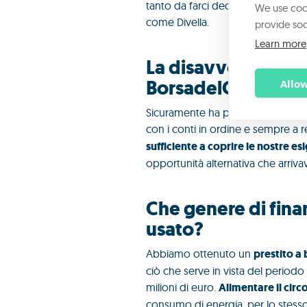
tanto da farci decidere di concent
We use cook
come Divella.
provide soc
Learn more
La disavventura am
BorsadelCredito.it
Allow
Sicuramente ha pesato. Perché ci
con i conti in ordine e sempre a r
sufficiente a coprire le nostre es
opportunità alternativa che arriva
Che genere di fin
usato?
Abbiamo ottenuto un
prestito a
ciò che serve in vista del period
milioni di euro.
Alimentare il circo
consumo di energia, per lo stesso