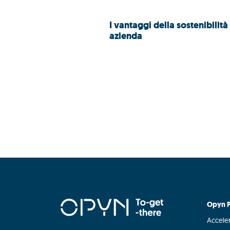
I vantaggi della sostenibilità 
azienda
Opyn P
Acceler