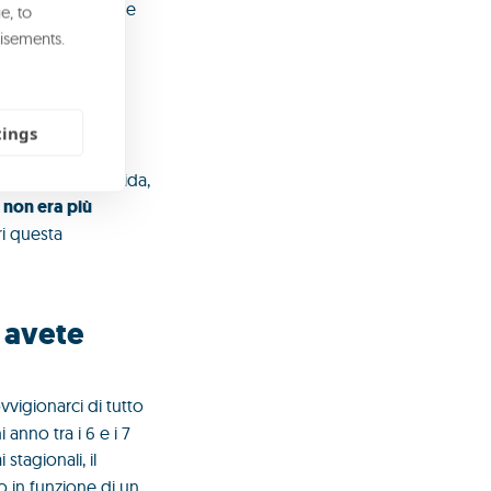
 anche aziende note
e, to
isements.
do verso
tings
o un’azienda solida,
 non era più
i questa
 avete
vigionarci di tutto
nno tra i 6 e i 7
stagionali, il
o in funzione di un