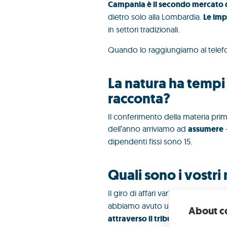
Campania è il secondo mercato de
dietro solo alla Lombardia.
Le im
in settori tradizionali.
Quando lo raggiungiamo al telefo
La natura ha tempi r
racconta?
Il conferimento della materia pri
dell’anno arriviamo ad
assumere
–
dipendenti fissi sono 15.
Quali sono i vostr
Il giro di affari varia tra i
15 e i 20 m
abbiamo avuto un problema con l’
About co
attraverso il tribunale solo parte