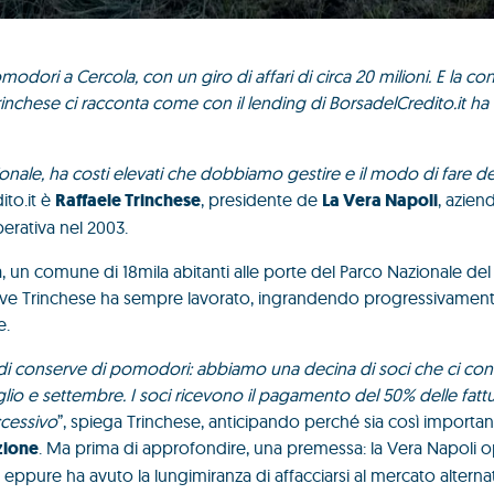
dori a Cercola, con un giro di affari di circa 20 milioni. E la con
Trinchese ci racconta come con il lending di BorsadelCredito.it ha 
agionale, ha costi elevati che dobbiamo gestire e il modo di fare 
ito.it è
Raffaele Trinchese
, presidente de
La Vera Napoli
, azien
erativa nel 2003.
 un comune di 18mila abitanti alle porte del Parco Nazionale del
ove Trinchese ha sempre lavorato, ingrandendo progressivament
e.
 conserve di pomodori: abbiamo una decina di soci che ci conf
glio e settembre. I soci ricevono il pagamento del 50% delle fattur
ccessivo
”, spiega Trinchese, anticipando perché sia così importan
zione
. Ma prima di approfondire, una premessa: la Vera Napoli o
, eppure ha avuto la lungimiranza di affacciarsi al mercato alterna