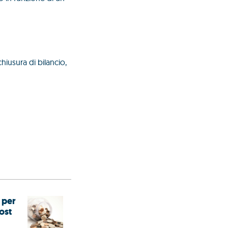
gitale?
hiusura di bilancio,
 per
ost