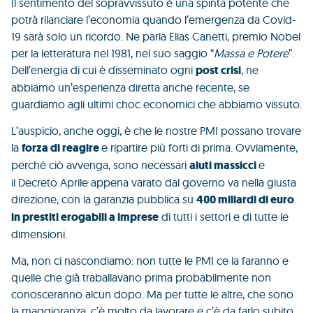
Il sentimento del sopravvissuto è una spinta potente che
potrà rilanciare l’economia quando l’emergenza da Covid-
19 sarà solo un ricordo. Ne parla Elias Canetti, premio Nobel
per la letteratura nel 1981, nel suo saggio “
Massa e Potere
”.
Dell’energia di cui è disseminato ogni
post crisi
, ne
abbiamo un’esperienza diretta anche recente, se
guardiamo agli ultimi choc economici che abbiamo vissuto.
L’auspicio, anche oggi, è che le nostre PMI possano trovare
la
forza di reagire
e ripartire più forti di prima. Ovviamente,
perché ciò avvenga, sono necessari
aiuti massicci
e
il Decreto Aprile appena varato dal governo va nella giusta
direzione, con la garanzia pubblica su
400 miliardi di euro
in prestiti erogabili a imprese
di tutti i settori e di tutte le
dimensioni.
Ma, non ci nascondiamo: non tutte le PMI ce la faranno e
quelle che già traballavano prima probabilmente non
conosceranno alcun dopo. Ma per tutte le altre, che sono
la maggioranza, c’è molto da lavorare e c’è da farlo subito.