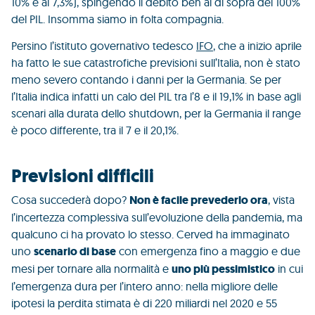
10% e al 7,3%), spingendo il debito ben al di sopra del 100%
del PIL. Insomma siamo in folta compagnia.
Persino l’istituto governativo tedesco
IFO
, che a inizio aprile
ha fatto le sue catastrofiche previsioni sull’Italia, non è stato
meno severo contando i danni per la Germania. Se per
l’Italia indica infatti un calo del PIL tra l’8 e il 19,1% in base agli
scenari alla durata dello shutdown, per la Germania il range
è poco differente, tra il 7 e il 20,1%.
Previsioni difficili
Cosa succederà dopo?
Non è facile prevederlo ora
, vista
l’incertezza complessiva sull’evoluzione della pandemia, ma
qualcuno ci ha provato lo stesso. Cerved ha immaginato
uno
scenario di base
con emergenza fino a maggio e due
mesi per tornare alla normalità e
uno più pessimistico
in cui
l’emergenza dura per l’intero anno: nella migliore delle
ipotesi la perdita stimata è di 220 miliardi nel 2020 e 55